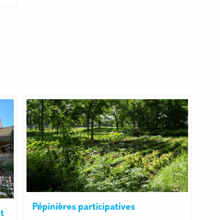
Pépinières participatives
t