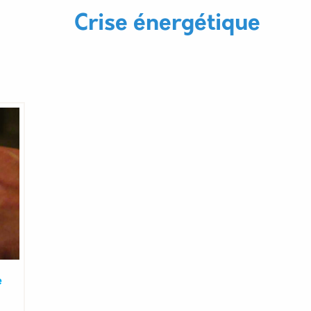
Nom
Crise énergétique
e