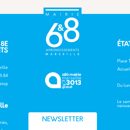
 8E
ÉTA
TS
Place
ille
Accuei
15.84
 stop
Du lun
Le sam
lle
naissa
NEWSLETTER
riés,