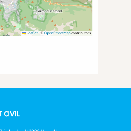
Leaflet
|
©
OpenStreetMap
contributors
T CIVIL