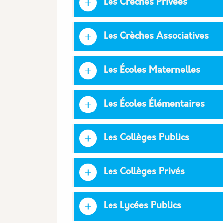
Les Crèches Privées
Les Crèches Associatives
Les Écoles Maternelles
Les Écoles Élémentaires
Les Collèges Publics
Les Collèges Privés
Les Lycées Publics