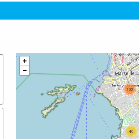
+
−
102
40