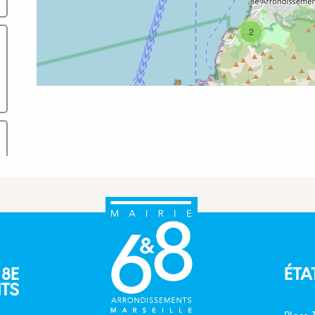
2
 8E
ÉTA
TS