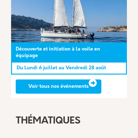
Découverte et initiation à la voile en
équipage
Du
Lundi 6 juillet
au
Vendredi 28 août
Voir tous nos événements
THÉMATIQUES