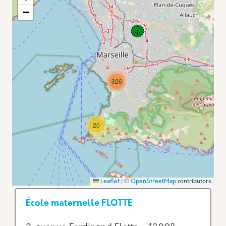
−
326
20
Leaflet
|
©
OpenStreetMap
contributors
École maternelle FLOTTE