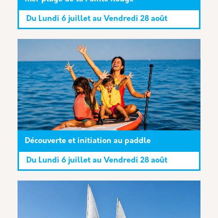
Du
Lundi 6 juillet
au
Vendredi 28 août
Découverte et initiation au paddle
Du
Lundi 6 juillet
au
Vendredi 28 août