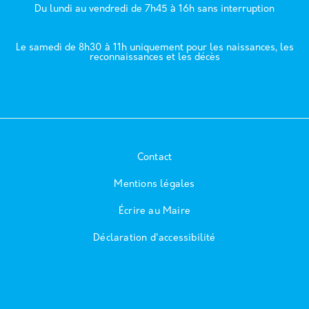
Du lundi au vendredi de 7h45 à 16h sans interruption
École élémentaire BRETEUIL
Le samedi de 8h30 à 11h uniquement pour les naissances, les
reconnaissances et les décès
113 rue Breteuil - 13006
École maternelle EYDOUX
Contact
18 rue Eydoux - 13006
Mentions légales
Écrire au Maire
École élémentaire EYDOUX
Déclaration d'accessibilité
20 rue Eydoux - 13006