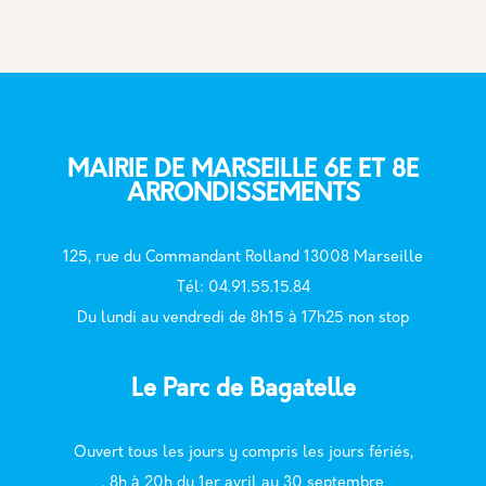
École maternelle ROUET
38 rue Roger Renzo - 8e
MAIRIE DE MARSEILLE 6E ET 8E
ARRONDISSEMENTS
École élémentaire ROUET
10, rue Sainte-Famille - 13008
125, rue du Commandant Rolland 13008 Marseille
T
él: 04.91.55.15.84
Du lundi au vendredi de 8h15 à 17h25 non stop
École maternelle ROUET CHARLES ALLÉ
Le Parc de Bagatelle
Rue Rouet Charle Allé - 13008
Ouvert tous les jours y compris les jours fériés,
. 8h à 20h du 1er avril au 30 septembre