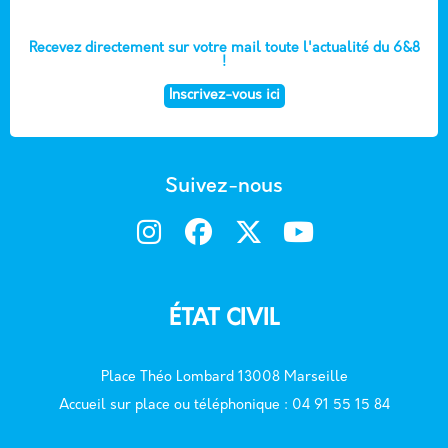
80 rue du Docteur J. Fiolle - 13006
Recevez directement sur votre mail toute l'actualité du 6&8
!
Inscrivez-vous ici
École maternelle DELPHES
6 avenue de Delphes - 13006
Suivez-nous
École élémentaire FRIEDLAND
13 rue de Friedland - 13006
ÉTAT CIVIL
École élémentaire LODI
Place Théo Lombard 13008 Marseille
Accueil sur place ou téléphonique : 04 91 55 15 84
127 rue de Lodi - 13006