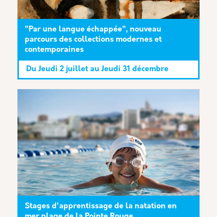
"Par une langue échappée", nouveau
parcours des collections modernes et
contemporaines
Du
Jeudi 2 juillet
au
Jeudi 31 décembre
Stages d'apprentissage de la natation en
mer plage de la Pointe Rouge