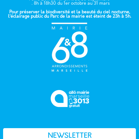
École élémentaire GUADELOUPE
. 8h à 18h30 du 1er octobre au 31 mars
Pour préserver la biodiversité et la beauté du ciel nocturne,
l’éclairage public du Parc de la mairie est éteint de 23h à 5h.
7 rue de la Guadeloupe - 13006
École maternelle FIOLLE FALQUE
69 rue du Docteur J. Fiolle - 13006
École élémentaire JEAN FIOLLE
75 rue du docteur Jean Fiolle - 13006
École maternelle FIOLLE BRETEUIL
NEWSLETTER