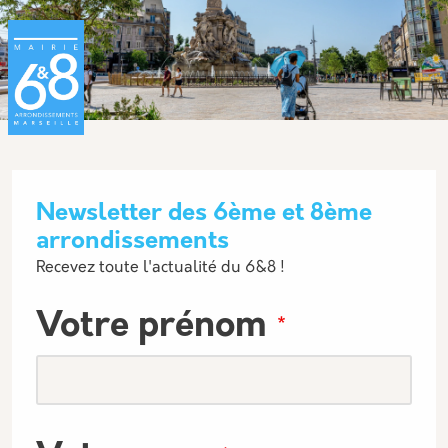
Aller au contenu principal
Panneau de gestion des cookies
Newsletter des 6ème et 8ème
arrondissements
Description
Recevez toute l'actualité du 6&8 !
Votre prénom