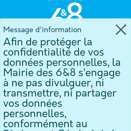
×
Message d'information
Afin de protéger la
confidentialité de vos
données personnelles, la
Mairie des 6&8 s’engage
à ne pas divulguer, ni
transmettre, ni partager
NEWSLETTER
vos données
personnelles,
Recevez directement sur votre mail toute l'actualité du 6&8
conformément au
!