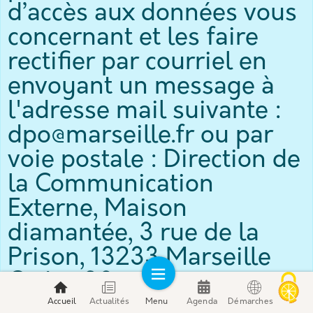
d’accès aux données vous
concernant et les faire
rectifier par courriel en
envoyant un message à
Contact
l'adresse mail suivante :
Mentions légales
dpo@marseille.fr ou par
Écrire au Maire
voie postale : Direction de
Déclaration d'accessibilité
la Communication
Externe, Maison
diamantée, 3 rue de la
Prison, 13233 Marseille
Cedex 20.
Accueil
Actualités
Menu
Agenda
Démarches