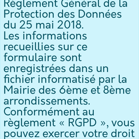
Inscrivez-vous ici
Règlement Général de la
Protection des Données
du 25 mai 2018.
Suivez-nous
Les informations
recueillies sur ce
formulaire sont
enregistrées dans un
ÉTAT CIVIL
fichier informatisé par la
Mairie des 6ème et 8ème
Place Théo Lombard 13008 Marseille
Accueil sur place ou téléphonique : 04 91 55 15 84
arrondissements.
Conformément au
Du lundi au vendredi de 7h45 à 16h sans interruption
règlement « RGPD », vous
pouvez exercer votre droit
Le samedi de 8h30 à 11h uniquement pour les naissances, les
reconnaissances et les décès