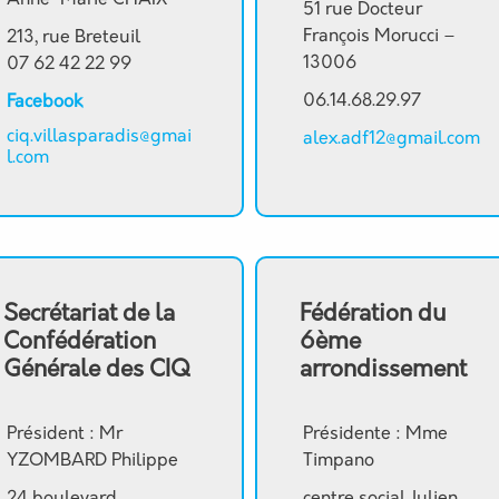
Anne-Marie CHAIX
51 rue Docteur
François Morucci –
213, rue Breteuil
13006
07 62 42 22 99
06.14.68.29.97
Facebook
ciq.villasparadis@gmai
alex.adf12@gmail.com
l.com
Secrétariat de la
Fédération du
Confédération
6ème
Générale des CIQ
arrondissement
Président : Mr
Présidente : Mme
YZOMBARD Philippe
Timpano