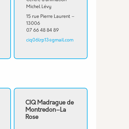
Centre d’animation
Michel Lévy
15 rue Pierre Laurent –
13006
07 66 48 84 89
ciq06lrp13@gmail.com
CIQ Madrague de
Montredon–La
Rose