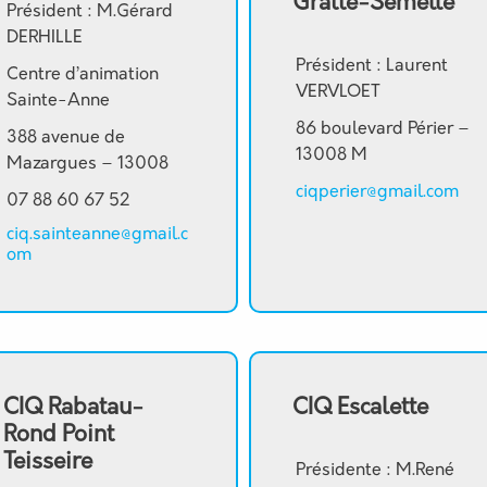
Gratte-Semelle
Président : M.Gérard
DERHILLE
Président : Laurent
Centre d’animation
VERVLOET
Sainte-Anne
86 boulevard Périer –
388 avenue de
13008 M
Mazargues – 13008
ciqperier@gmail.com
07 88 60 67 52
ciq.sainteanne@gmail.c
om
CIQ Rabatau-
CIQ Escalette
Rond Point
Teisseire
Présidente : M.René