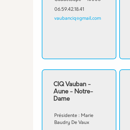
06.59.42.18.41
vaubanciq@gmail.com
CIQ Vauban -
Aune - Notre-
Dame
Présidente : Marie
Baudry De Vaux