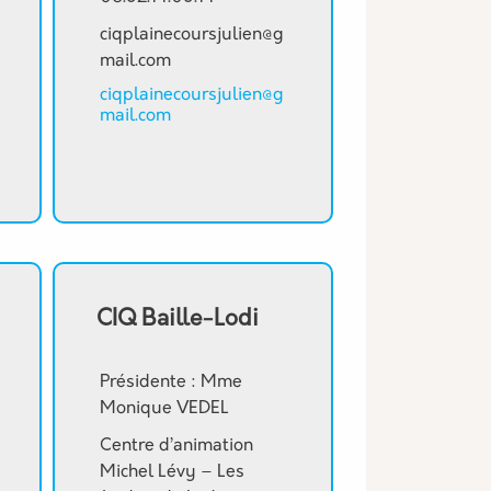
ciqplainecoursjulien@g
mail.com
ciqplainecoursjulien@g
mail.com
CIQ Baille-Lodi
Présidente : Mme
Monique VEDEL
Centre d’animation
Michel Lévy – Les