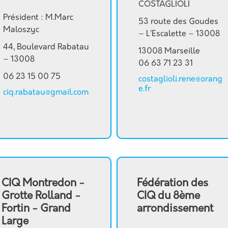
COSTAGLIOLI
Président : M.Marc
53 route des Goudes
Maloszyc
– L’Escalette – 13008
44, Boulevard Rabatau
13008 Marseille
– 13008
06 63 71 23 31
06 23 15 00 75
costaglioli.rene@orang
e.fr
ciq.rabatau@gmail.com
CIQ Montredon -
Fédération des
Grotte Rolland -
CIQ du 8ème
Fortin - Grand
arrondissement
Large