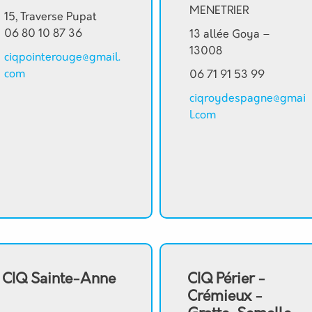
MENETRIER
15, Traverse Pupat
06 80 10 87 36
13 allée Goya –
13008
ciqpointerouge@gmail.
com
06 71 91 53 99
ciqroydespagne@gmai
l.com
CIQ Sainte-Anne
CIQ Périer -
Crémieux -