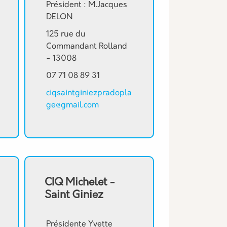
Président : M.Jacques
DELON
125 rue du
Commandant Rolland
- 13008
07 71 08 89 31
ciqsaintginiezpradopla
ge@gmail.com
CIQ Michelet -
Saint Giniez
Présidente Yvette