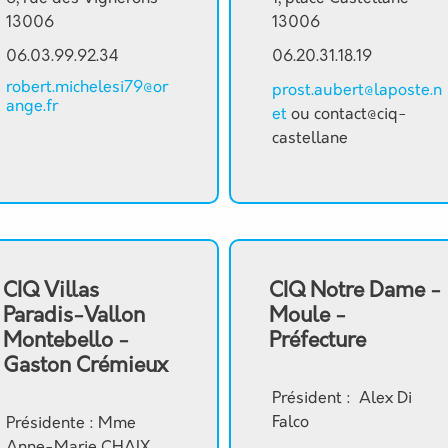
13006
13006
06.03.99.92.34
06.20.31.18.19
robert.michelesi79@or
prost.aubert@laposte.n
ange.fr
et
ou contact@ciq-
castellane
CIQ Villas
CIQ Notre Dame -
Paradis-Vallon
Moule -
Montebello -
Préfecture
Gaston Crémieux
Président : Alex Di
Falco
Présidente : Mme