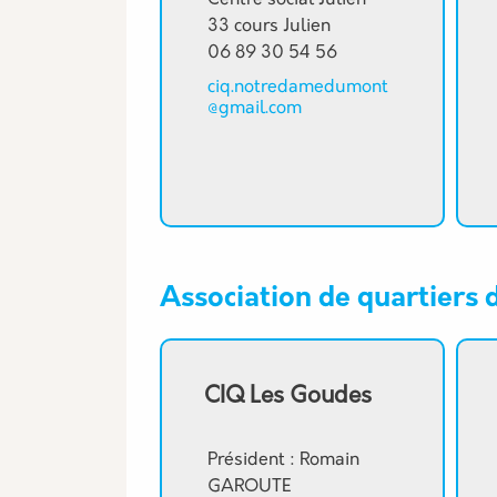
Centre social Julien –
33 cours Julien
06 89 30 54 56
ciq.notredamedumont
@gmail.com
Association de quartiers
CIQ Les Goudes
Président : Romain
GAROUTE