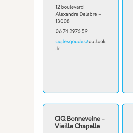
12 boulevard
Alexandre Delabre –
13008
06 74 2976 59
ciq.lesgoudes@
outlook
.fr
CIQ Bonneveine -
Vieille Chapelle