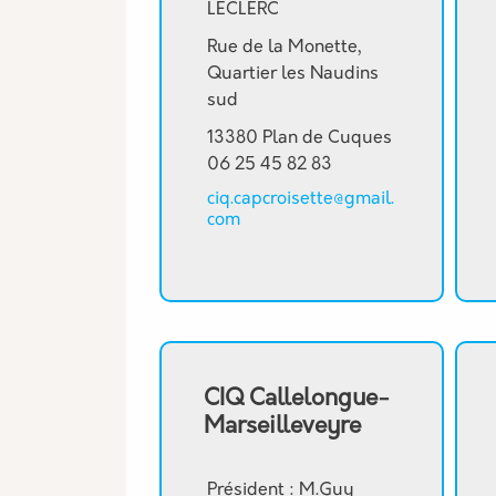
LECLERC
Rue de la Monette,
Quartier les Naudins
sud
13380 Plan de Cuques
06 25 45 82 83
ciq.capcroisette@gmail.
com
CIQ Callelongue-
Marseilleveyre
Président : M.Guy