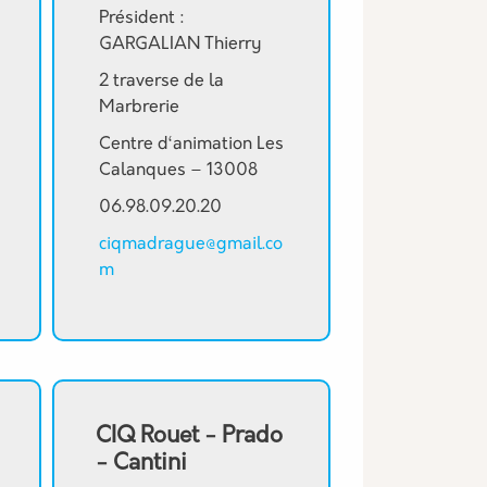
Président :
GARGALIAN Thierry
2 traverse de la
Marbrerie
Centre d‘animation Les
Calanques – 13008
06.98.09.20.20
ciqmadrague@gmail.co
m
CIQ Rouet - Prado
- Cantini