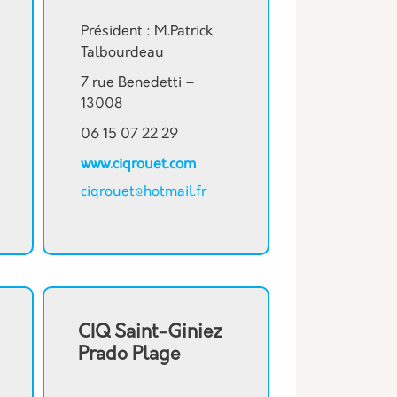
Président : M.Patrick
Talbourdeau
7 rue Benedetti –
13008
06 15 07 22 29
www.ciqrouet.com
ciqrouet@hotmail.fr
CIQ Saint-Giniez
Prado Plage