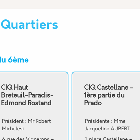
 Quartiers
 du 6ème
CIQ Haut
CIQ Castellane -
Breteuil-Paradis-
1ère partie du
Edmond Rostand
Prado
Président : Mr Robert
Présidente : Mme
Michelesi
Jacqueline AUBERT
6, rue des Vignerons –
1, place Castellane –