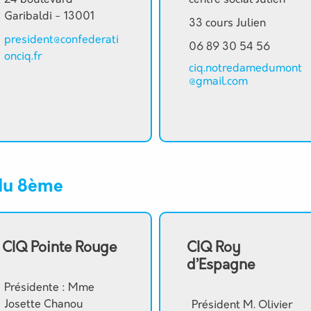
24 boulevard
centre social Julien
Garibaldi - 13001
33 cours Julien
president@confederati
06 89 30 54 56
onciq.fr
ciq.notredamedumont
@gmail.com
 du 8ème
CIQ Pointe Rouge
CIQ Roy
d’Espagne
Présidente : Mme
Josette Chanou
Président M. Olivier