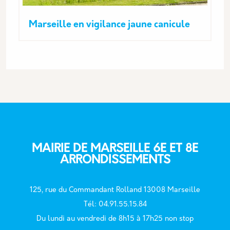
Marseille en vigilance jaune canicule
MAIRIE DE MARSEILLE 6E ET 8E
ARRONDISSEMENTS
125, rue du Commandant Rolland 13008 Marseille
T
él: 04.91.55.15.84
Du lundi au vendredi de 8h15 à 17h25 non stop