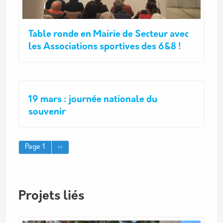
Table ronde en Mairie de Secteur avec
les Associations sportives des 6&8 !
19 mars : journée nationale du
souvenir
Pagination
Page suivante
Page 1
››
Projets liés