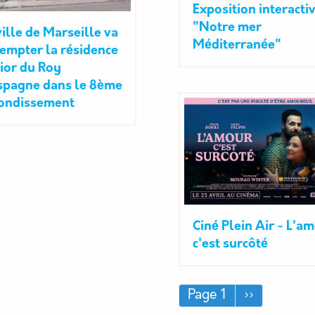
Exposition interacti
"Notre mer
ville de Marseille va
Méditerranée"
empter la résidence
ior du Roy
spagne dans le 8ème
ondissement
Ciné Plein Air - L'a
c'est surcôté
Pagination
Page suiva
Page 1
››