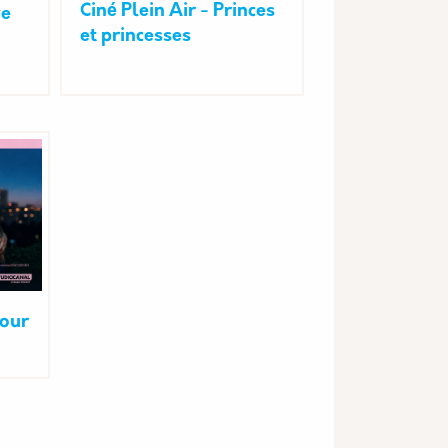
Ciné Plein Air - Princes
ve
et princesses
mour
nte