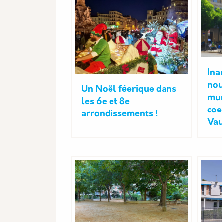
Ina
nou
Un Noël féerique dans
mun
les 6e et 8e
coe
arrondissements !
Va