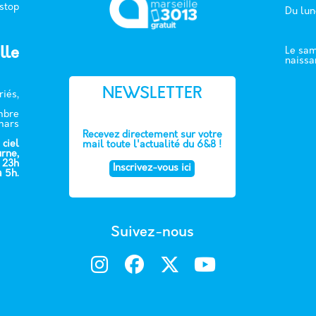
 stop
Du lun
lle
Le sam
naissa
NEWSLETTER
riés,
embre
mars
Recevez directement sur votre
 ciel
mail toute l'actualité du 6&8 !
urne,
e 23h
Inscrivez-vous ici
à 5h.
Suivez-nous