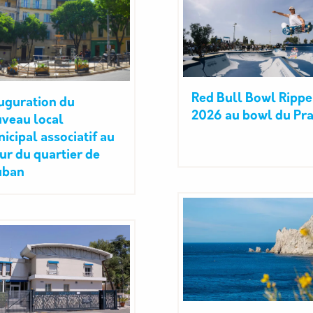
Red Bull Bowl Rippe
uguration du
2026 au bowl du Pr
veau local
icipal associatif au
ur du quartier de
uban