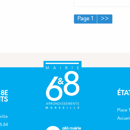
Pagination
Page suiva
Page 1
>>
 8E
ÉTA
TS
Place
ille
Accuei
15.84