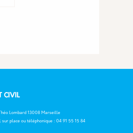
nte
T CIVIL
 Théo Lombard 13008 Marseille
l sur place ou téléphonique : 04 91 55 15 84