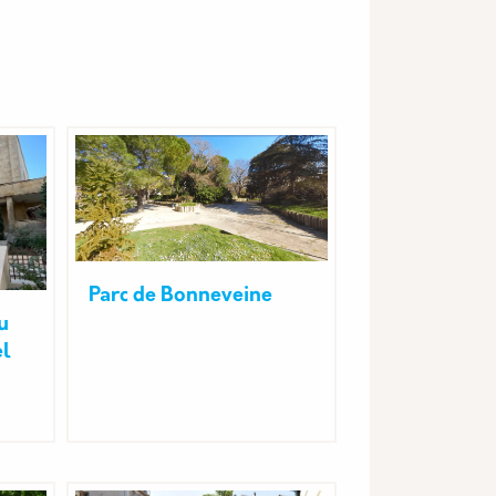
Parc de Bonneveine
u
el