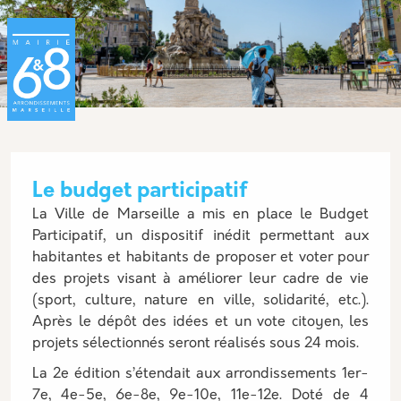
Aller au contenu principal
Panneau de gestion des cookies
Le budget participatif
Description
La Ville de Marseille a mis en place le Budget
Participatif, un dispositif inédit permettant aux
habitantes et habitants de proposer et voter pour
des projets visant à améliorer leur cadre de vie
(sport, culture, nature en ville, solidarité, etc.).
Après le dépôt des idées et un vote citoyen, les
projets sélectionnés seront réalisés sous 24 mois.
La 2e édition s’étendait aux arrondissements 1er-
7e, 4e-5e, 6e-8e, 9e-10e, 11e-12e. Doté de 4