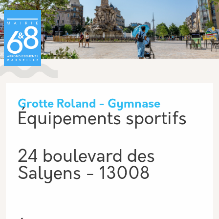
Aller au contenu principal
Panneau de gestion des cookies
Grotte Roland - Gymnase
Équipements sportifs
24 boulevard des
Salyens - 13008