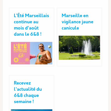
L'Été Marseillais
Marseille en
continue au
vigilance jaune
mois d'août
canicule
dans le 6&8 !
Recevez
l'actualité du
6&8 chaque
semaine !