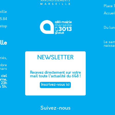
Place
ille
Accuei
15.84
 stop
Du lun
lle
Le sam
naissa
NEWSLETTER
riés,
embre
mars
Recevez directement sur votre
 ciel
mail toute l'actualité du 6&8 !
urne,
e 23h
Inscrivez-vous ici
à 5h.
Suivez-nous