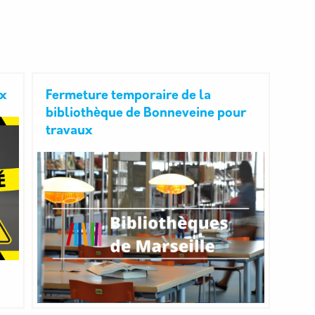
ux
Fermeture temporaire de la
bibliothèque de Bonneveine pour
travaux