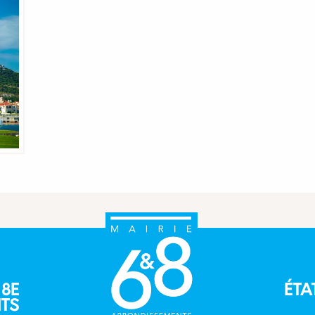
 8E
ÉTA
TS