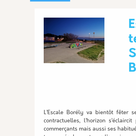
Image
E
t
S
B
L’Escale Borély va bientôt fêter 
contractuelles, l’horizon s’éclair
commerçants mais aussi ses habitu