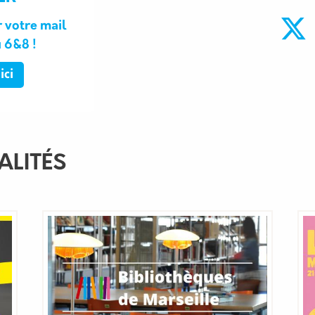
 votre mail
u 6&8 !
ici
ALITÉS