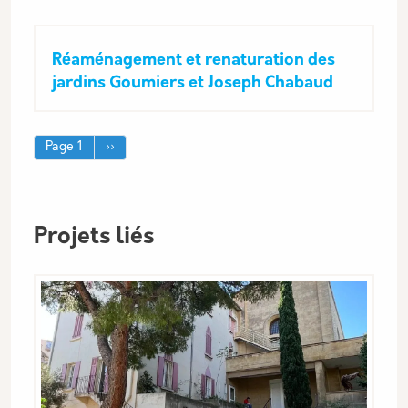
Réaménagement et renaturation des
jardins Goumiers et Joseph Chabaud
Pagination
Page suivante
Page 1
››
Projets liés