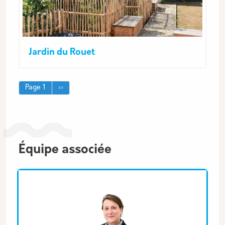
Jardin du Rouet
Pagination
Page suivante
Page 1
››
Équipe associée
Équipe associée