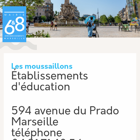
Aller au contenu principal
Panneau de gestion des cookies
Les moussaillons
Établissements
d'éducation
594 avenue du Prado
Marseille
téléphone