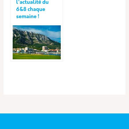
l'actualité du
6&8 chaque
semaine !