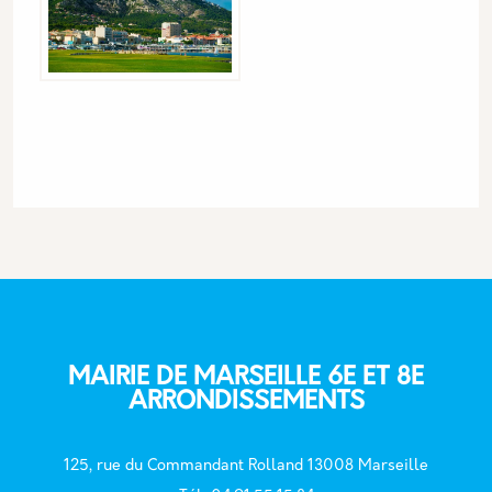
MAIRIE DE MARSEILLE 6E ET 8E
ARRONDISSEMENTS
125, rue du Commandant Rolland 13008 Marseille