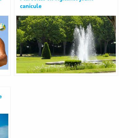
canicule
e