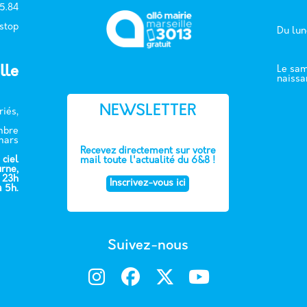
15.84
 stop
Du lun
lle
Le sam
naissa
NEWSLETTER
riés,
embre
mars
Recevez directement sur votre
 ciel
mail toute l'actualité du 6&8 !
urne,
e 23h
Inscrivez-vous ici
à 5h.
Suivez-nous