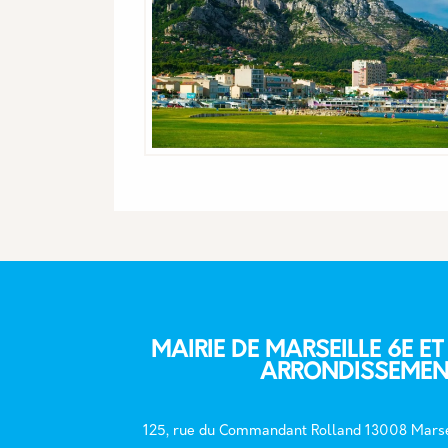
MAIRIE DE MARSEILLE 6E ET
ARRONDISSEMEN
125, rue du Commandant Rolland 13008 Marse