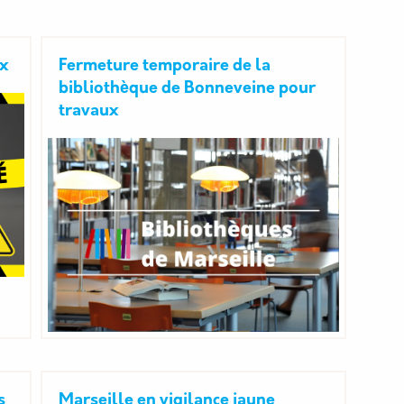
ux
Fermeture temporaire de la
bibliothèque de Bonneveine pour
travaux
s
Marseille en vigilance jaune