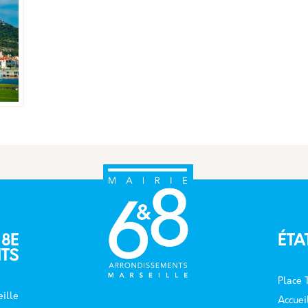
 8E
ÉTA
TS
Place
ille
Accuei