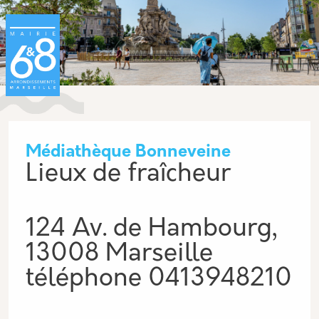
Aller au contenu principal
Panneau de gestion des cookies
Médiathèque Bonneveine
Lieux de fraîcheur
124 Av. de Hambourg,
13008 Marseille
téléphone
0413948210