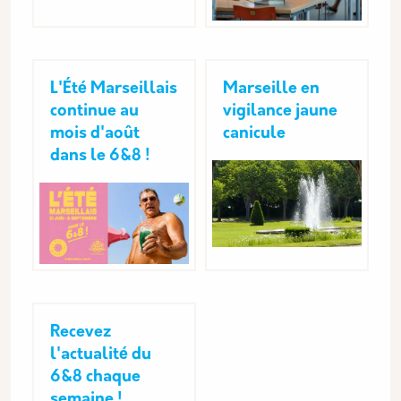
L'Été Marseillais
Marseille en
continue au
vigilance jaune
mois d'août
canicule
dans le 6&8 !
Recevez
l'actualité du
6&8 chaque
semaine !