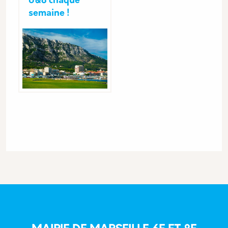
6&8 chaque
semaine !