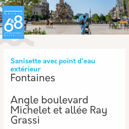
Aller au contenu principal
Panneau de gestion des cookies
Sanisette avec point d'eau
extérieur
Fontaines
Angle boulevard
Michelet et allée Ray
Grassi