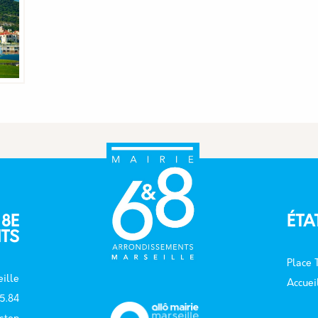
 8E
ÉTA
TS
Place
ille
Accuei
15.84