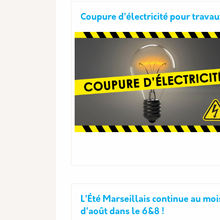
Coupure d'électricité pour trava
L'Été Marseillais continue au moi
d'août dans le 6&8 !