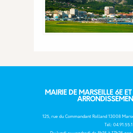
MAIRIE DE MARSEILLE 6E ET
ARRONDISSEMEN
125, rue du Commandant Rolland 13008 Marse
T
él: 04.91.55.