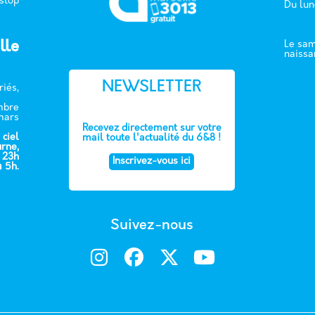
 stop
Du lun
lle
Le sam
naissa
NEWSLETTER
riés,
embre
mars
Recevez directement sur votre
 ciel
mail toute l'actualité du 6&8 !
urne,
e 23h
Inscrivez-vous ici
à 5h.
Suivez-nous