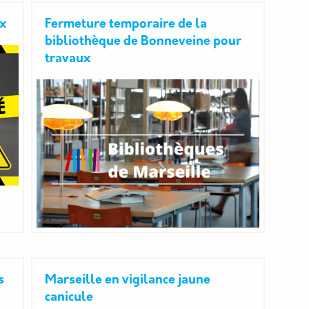
ux
Fermeture temporaire de la
bibliothèque de Bonneveine pour
travaux
s
Marseille en vigilance jaune
canicule