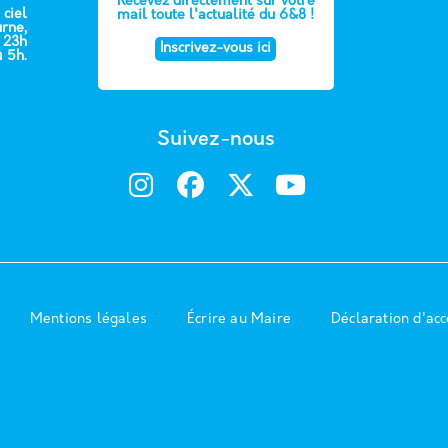
Recevez directement sur votre
 ciel
mail toute l'actualité du 6&8 !
urne,
e 23h
Inscrivez-vous ici
à 5h.
Suivez-nous
Mentions légales
Écrire au Maire
Déclaration d'acc