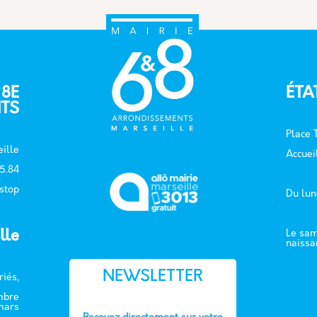
 8E
ÉTA
TS
Place
ille
Accuei
15.84
 stop
Du lun
lle
Le sam
naissa
NEWSLETTER
riés,
embre
mars