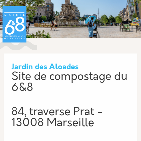
Aller au contenu principal
Panneau de gestion des cookies
Jardin des Aloades
Site de compostage du
6&8
84, traverse Prat -
13008 Marseille