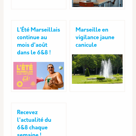
L'Été Marseillais
Marseille en
continue au
vigilance jaune
mois d'août
canicule
dans le 6&8 !
Recevez
l'actualité du
6&8 chaque
semaine !