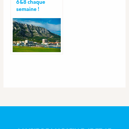
6&8 chaque
semaine !