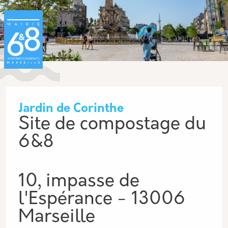
Aller au contenu principal
Panneau de gestion des cookies
Jardin de Corinthe
Site de compostage du
6&8
10, impasse de
l'Espérance - 13006
Marseille