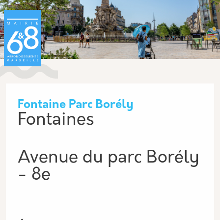
Aller au contenu principal
Panneau de gestion des cookies
Fontaine Parc Borély
Fontaines
Avenue du parc Borély
- 8e