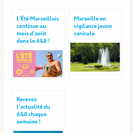
L'Été Marseillais
Marseille en
continue au
vigilance jaune
mois d'août
canicule
dans le 6&8 !
Recevez
l'actualité du
6&8 chaque
semaine !