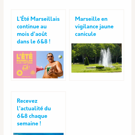
L'Été Marseillais
Marseille en
continue au
vigilance jaune
mois d'août
canicule
dans le 6&8 !
Recevez
l'actualité du
6&8 chaque
semaine !