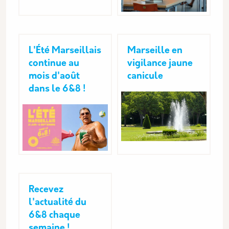
L'Été Marseillais
Marseille en
continue au
vigilance jaune
mois d'août
canicule
dans le 6&8 !
Recevez
l'actualité du
6&8 chaque
semaine !