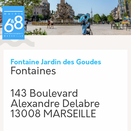
Aller au contenu principal
Panneau de gestion des cookies
Fontaine Jardin des Goudes
Fontaines
143 Boulevard
Alexandre Delabre
13008 MARSEILLE