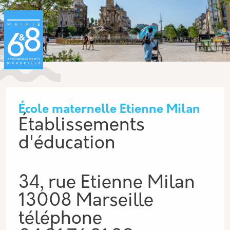
Aller au contenu principal
Panneau de gestion des cookies
École maternelle Etienne Milan
Établissements
d'éducation
34, rue Etienne Milan
13008 Marseille
téléphone