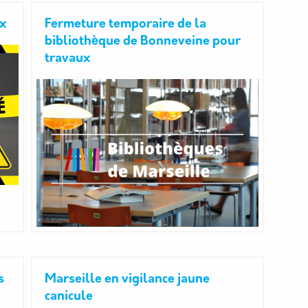
ux
Fermeture temporaire de la
bibliothèque de Bonneveine pour
travaux
s
Marseille en vigilance jaune
canicule