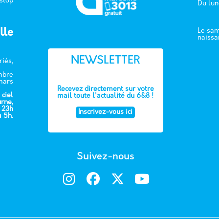
 stop
Du lun
lle
Le sam
naissa
NEWSLETTER
riés,
embre
mars
Recevez directement sur votre
 ciel
mail toute l'actualité du 6&8 !
urne,
e 23h
Inscrivez-vous ici
à 5h.
Suivez-nous