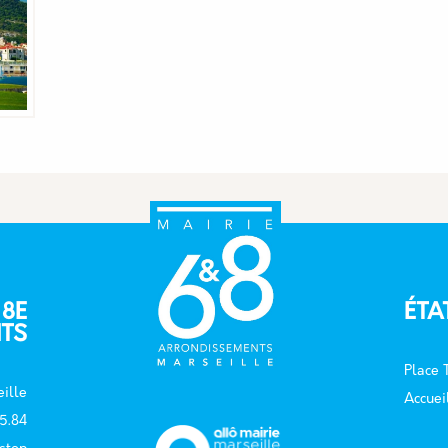
 8E
ÉTA
TS
Place
ille
Accuei
15.84