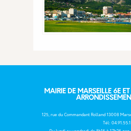
MAIRIE DE MARSEILLE 6E ET
ARRONDISSEMEN
125, rue du Commandant Rolland 13008 Marse
T
él: 04.91.55.