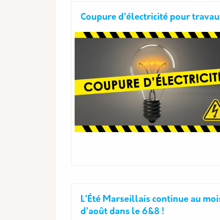
Coupure d'électricité pour trava
L'Été Marseillais continue au moi
d'août dans le 6&8 !