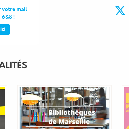
 votre mail
u 6&8 !
ici
ALITÉS