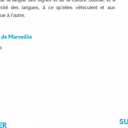
rsité des langues, à ce qu’elles véhiculent et aux
ue à l’autre.
 de Marseille
s
S
ER