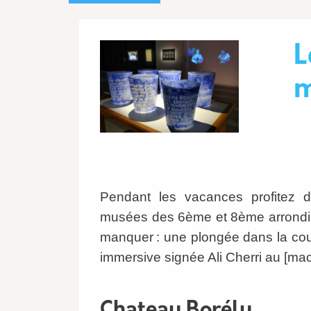
Image
L
m
Pendant les vacances profitez d
musées des 6ème et 8ème arrondis
manquer : une plongée dans la cou
immersive signée Ali Cherri au [ma
Chateau Borély