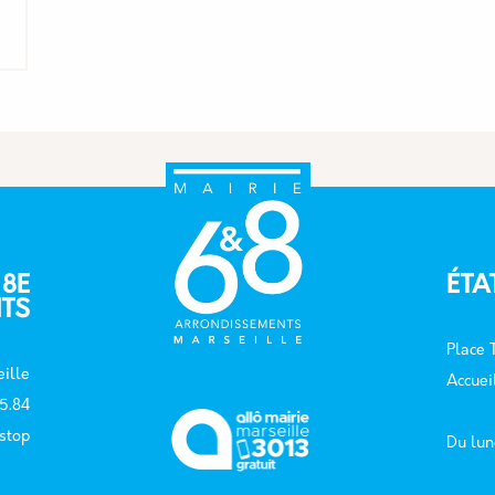
 8E
ÉTA
TS
Place
ille
Accuei
15.84
 stop
Du lun