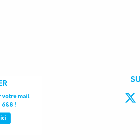
S
ER
 votre mail
u 6&8 !
ici