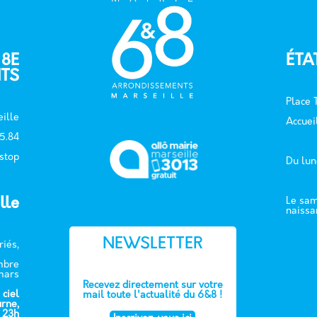
 8E
ÉTA
TS
Place
ille
Accuei
15.84
 stop
Du lun
lle
Le sam
naissa
NEWSLETTER
riés,
embre
mars
Recevez directement sur votre
 ciel
mail toute l'actualité du 6&8 !
urne,
e 23h