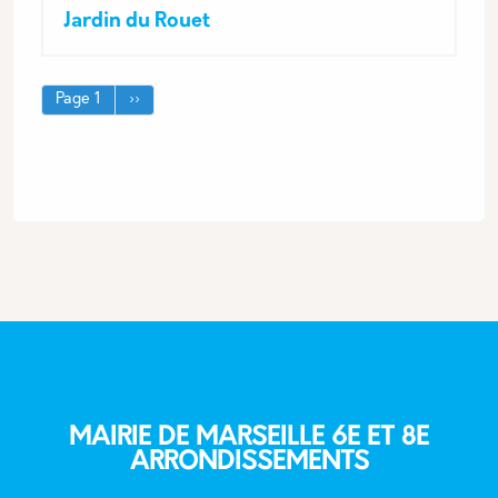
Jardin du Rouet
Pagination
Page suivante
Page 1
››
MAIRIE DE MARSEILLE 6E ET 8E
ARRONDISSEMENTS