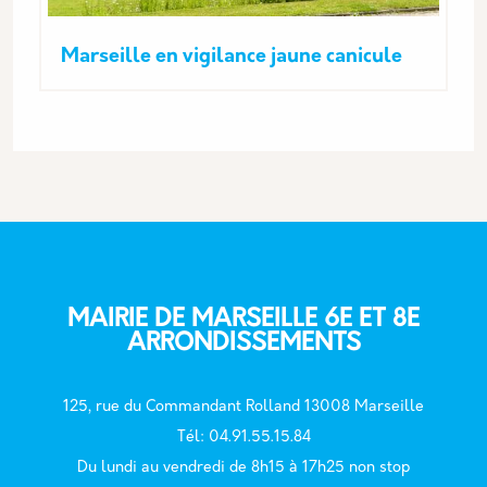
Marseille en vigilance jaune canicule
MAIRIE DE MARSEILLE 6E ET 8E
ARRONDISSEMENTS
125, rue du Commandant Rolland 13008 Marseille
T
él: 04.91.55.15.84
Du lundi au vendredi de 8h15 à 17h25 non stop