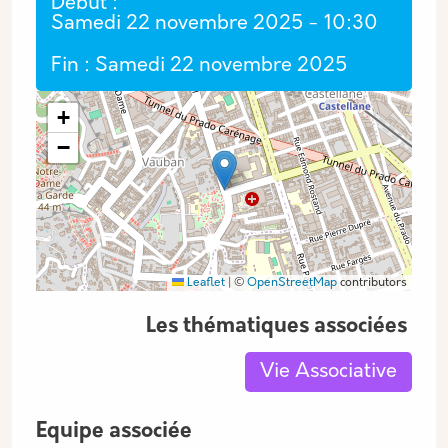
Début
Samedi 22 novembre 2025 - 10:30
Fin
Samedi 22 novembre 2025
Coordonnées GPS
+
−
Leaflet
|
©
OpenStreetMap
contributors
Les thématiques associées
Vie Associative
Equipe associée