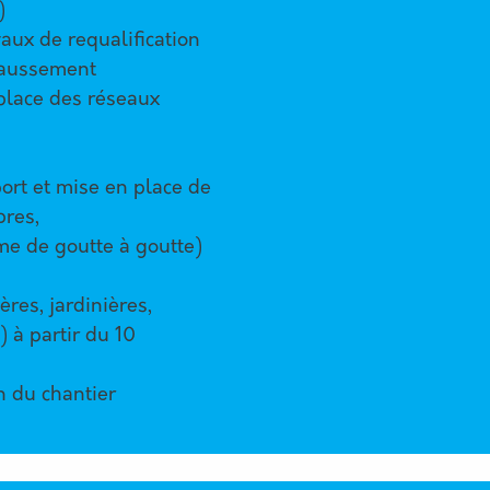
)
vaux de requalification
ehaussement
 place des réseaux
port et mise en place de
bres,
ème de goutte à goutte)
ères, jardinières,
) à partir du 10
n du chantier