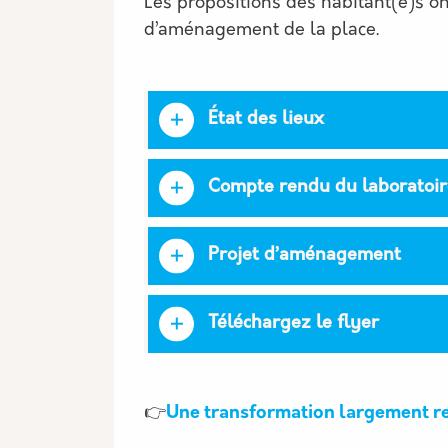
Les propositions des habitant(e)s on
d’aménagement de la place.
État des lieux
Compte rendu du laboratoire
Projet d’aménagement
Téléchargez le flyer
👉
Une transformation largement r