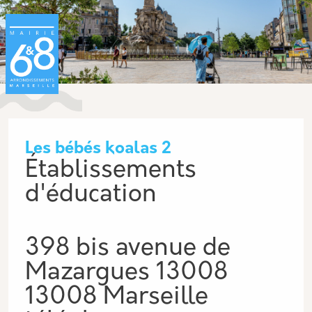
Aller au contenu principal
Panneau de gestion des cookies
Les bébés koalas 2
Établissements
d'éducation
398 bis avenue de
Mazargues 13008
13008 Marseille