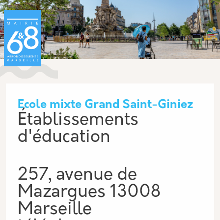
Aller au contenu principal
Panneau de gestion des cookies
Ecole mixte Grand Saint-Giniez
Établissements
d'éducation
257, avenue de
Mazargues 13008
Marseille