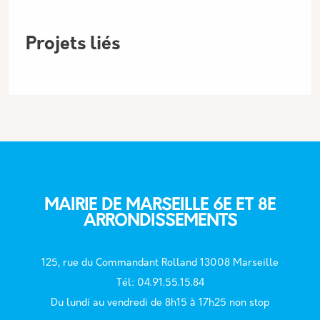
Projets liés
MAIRIE DE MARSEILLE 6E ET 8E
ARRONDISSEMENTS
125, rue du Commandant Rolland 13008 Marseille
T
él: 04.91.55.15.84
Du lundi au vendredi de 8h15 à 17h25 non stop