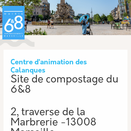
Aller au contenu principal
Panneau de gestion des cookies
Centre d’animation des
Calanques
Site de compostage du
6&8
2, traverse de la
Marbrerie -13008