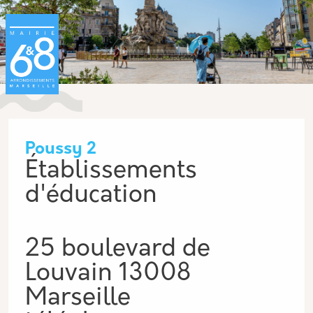
Aller au contenu principal
Panneau de gestion des cookies
Poussy 2
Établissements
d'éducation
25 boulevard de
Louvain 13008
Marseille