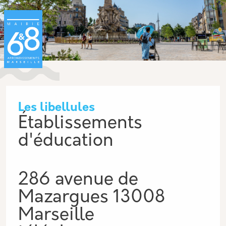
Aller au contenu principal
Panneau de gestion des cookies
Les libellules
Établissements
d'éducation
286 avenue de
Mazargues 13008
Marseille