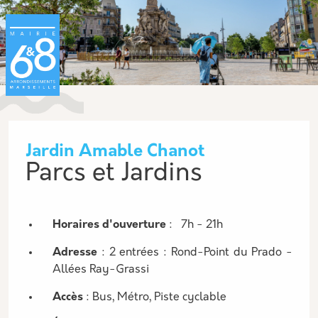
Aller au contenu principal
Panneau de gestion des cookies
Jardin Amable Chanot
Parcs et Jardins
Description
Horaires d'ouverture
: 7h - 21h
Adresse
: 2 entrées : Rond-Point du Prado -
Allées Ray-Grassi
Accès
: Bus, Métro, Piste cyclable