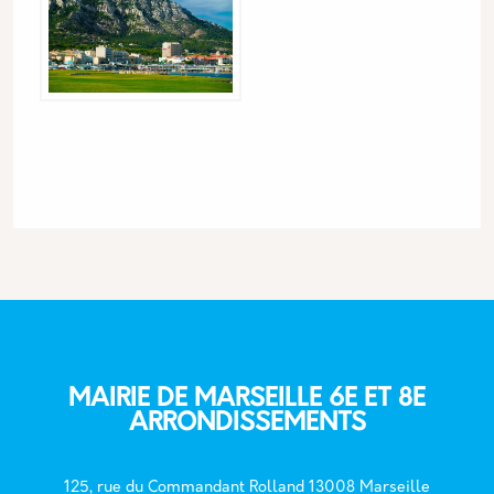
MAIRIE DE MARSEILLE 6E ET 8E
ARRONDISSEMENTS
125, rue du Commandant Rolland 13008 Marseille