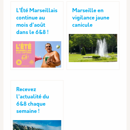
L'Été Marseillais
Marseille en
continue au
vigilance jaune
mois d'août
canicule
dans le 6&8 !
Recevez
l'actualité du
6&8 chaque
semaine !