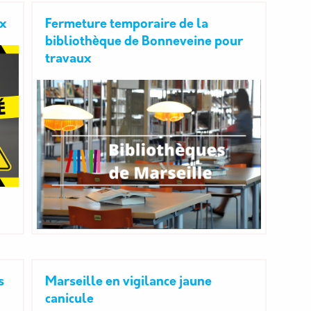
ux
Fermeture temporaire de la
bibliothèque de Bonneveine pour
travaux
s
Marseille en vigilance jaune
canicule