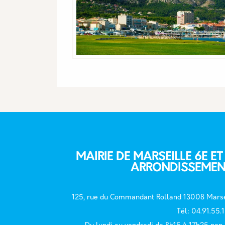
MAIRIE DE MARSEILLE 6E ET
ARRONDISSEMEN
125, rue du Commandant Rolland 13008 Marse
T
él: 04.91.55.