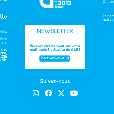
 stop
Du lun
lle
Le sam
naissa
NEWSLETTER
riés,
embre
mars
Recevez directement sur votre
 ciel
mail toute l'actualité du 6&8 !
urne,
e 23h
Inscrivez-vous ici
à 5h.
Suivez-nous