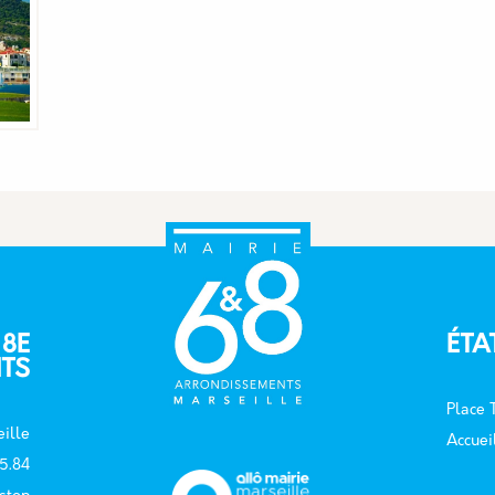
 8E
ÉTA
TS
Place
ille
Accuei
15.84