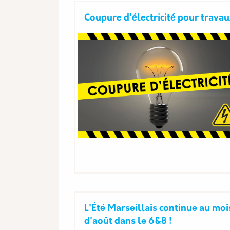
Coupure d'électricité pour trava
L'Été Marseillais continue au moi
d'août dans le 6&8 !