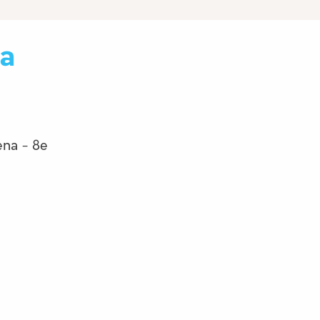
a
ena - 8e