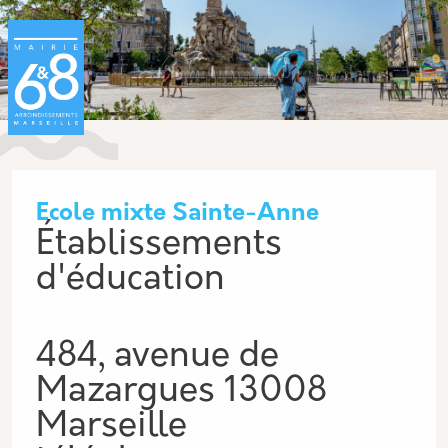
Aller au contenu principal
Panneau de gestion des cookies
Ecole mixte Sainte-Anne
Établissements
d'éducation
484, avenue de
Mazargues 13008
Marseille