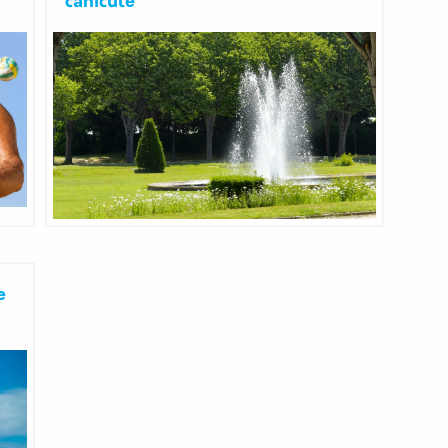
canicule
e