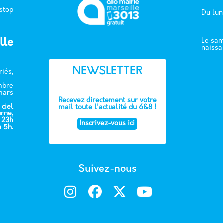
 stop
Du lun
lle
Le sam
naissa
NEWSLETTER
riés,
embre
mars
Recevez directement sur votre
 ciel
mail toute l'actualité du 6&8 !
urne,
e 23h
Inscrivez-vous ici
à 5h.
Suivez-nous