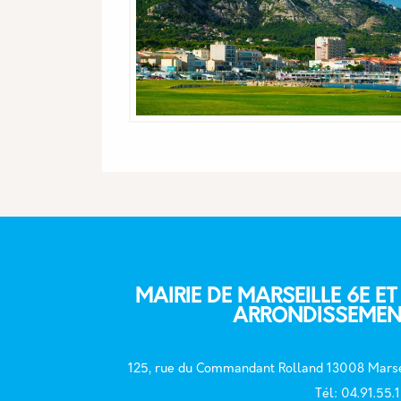
MAIRIE DE MARSEILLE 6E ET
ARRONDISSEMEN
125, rue du Commandant Rolland 13008 Marse
T
él: 04.91.55.