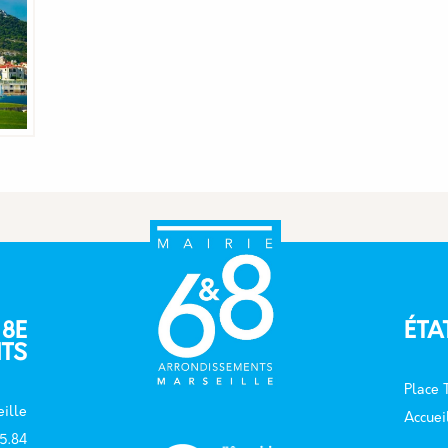
 8E
ÉTA
TS
Place
ille
Accuei
15.84