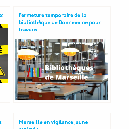
ux
Fermeture temporaire de la
bibliothèque de Bonneveine pour
travaux
s
Marseille en vigilance jaune