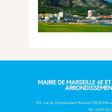
MAIRIE DE MARSEILLE 6E ET
ARRONDISSEMEN
125, rue du Commandant Rolland 13008 Marse
T
él: 04.91.55.