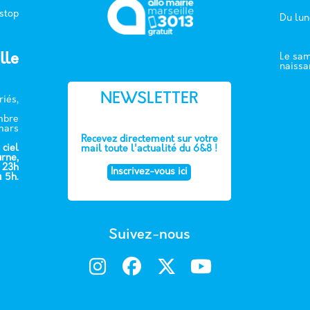
 stop
Du lun
lle
Le sam
naissa
NEWSLETTER
riés,
embre
mars
Recevez directement sur votre
 ciel
mail toute l'actualité du 6&8 !
urne,
e 23h
Inscrivez-vous ici
à 5h.
Suivez-nous