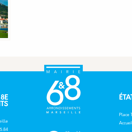
 8E
ÉTA
TS
Place
ille
Accuei
15.84