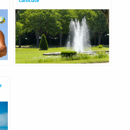
canicule
e