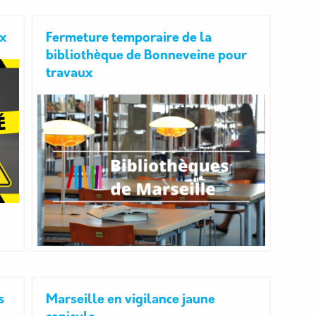
ux
Fermeture temporaire de la
bibliothèque de Bonneveine pour
travaux
s
Marseille en vigilance jaune