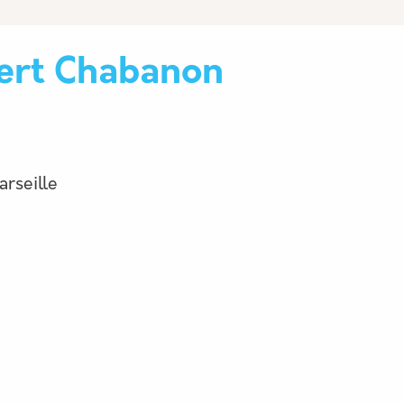
bert Chabanon
rseille