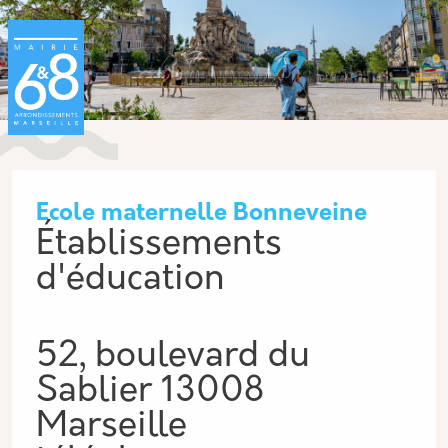
Aller au contenu principal
Panneau de gestion des cookies
Ecole maternelle Bonneveine
Établissements
d'éducation
52, boulevard du
Sablier 13008
Marseille