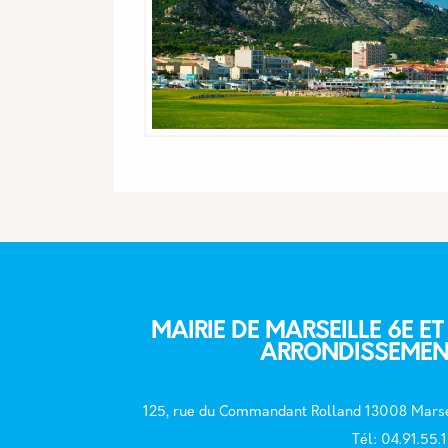
MAIRIE DE MARSEILLE 6E ET
ARRONDISSEMEN
125, rue du Commandant Rolland 13008 Marse
T
él: 04.91.55.