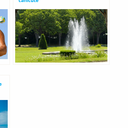
canicule
e