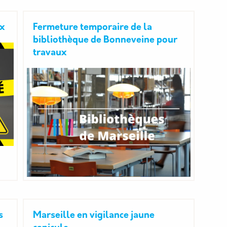
ux
Fermeture temporaire de la
bibliothèque de Bonneveine pour
travaux
s
Marseille en vigilance jaune