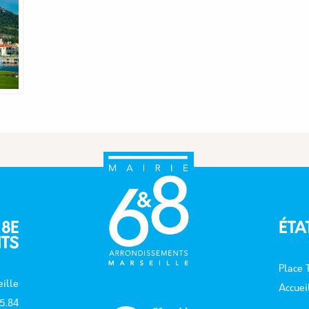
 8E
ÉTA
TS
Place
ille
Accuei
15.84