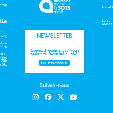
 stop
Du lun
lle
Le sam
naissa
NEWSLETTER
riés,
embre
mars
Recevez directement sur votre
 ciel
mail toute l'actualité du 6&8 !
urne,
e 23h
Inscrivez-vous ici
à 5h.
Suivez-nous