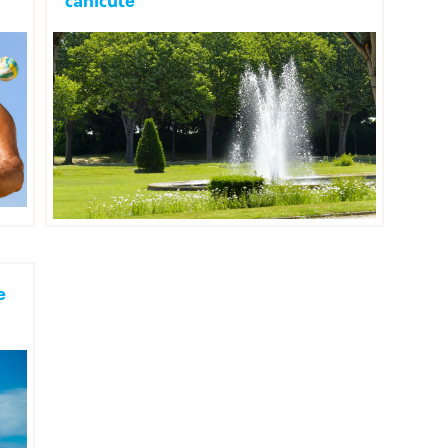
canicule
e