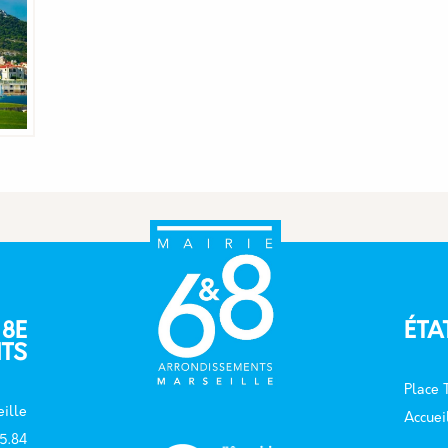
 8E
ÉTA
TS
Place
ille
Accuei
15.84