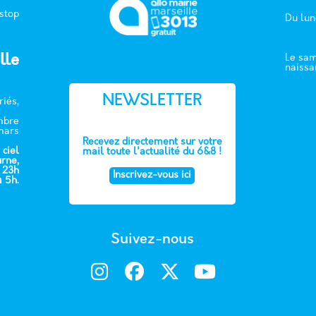
 stop
Du lun
lle
Le sam
naissa
NEWSLETTER
riés,
embre
mars
Recevez directement sur votre
 ciel
mail toute l'actualité du 6&8 !
urne,
e 23h
Inscrivez-vous ici
à 5h.
Suivez-nous