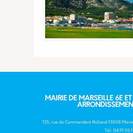
MAIRIE DE MARSEILLE 6E ET
ARRONDISSEMEN
125, rue du Commandant Rolland 13008 Marse
T
él: 04.91.55.