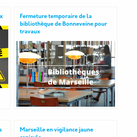
ux
Fermeture temporaire de la
bibliothèque de Bonneveine pour
travaux
s
Marseille en vigilance jaune