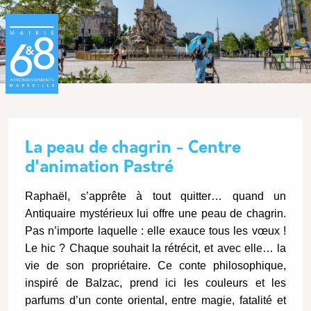
Aller au contenu principal
Panneau de gestion des cookies
La peau de chagrin - Centre
d'animation Pastré
Description
Raphaël, s’apprête à tout quitter… quand un
Antiquaire mystérieux lui offre une peau de chagrin.
Pas n’importe laquelle : elle exauce tous les vœux !
Le hic ? Chaque souhait la rétrécit, et avec elle… la
vie de son propriétaire. Ce conte philosophique,
inspiré de Balzac, prend ici les couleurs et les
parfums d’un conte oriental, entre magie, fatalité et