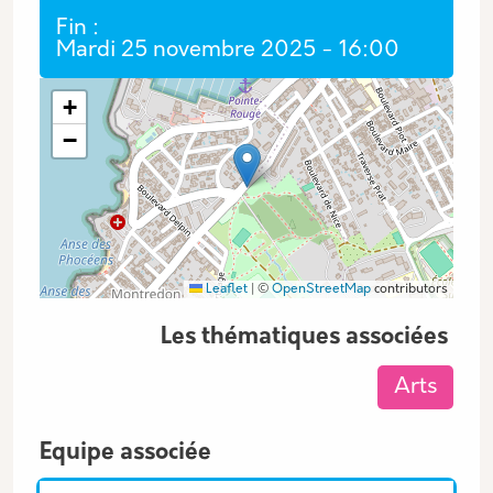
Fin
Mardi 25 novembre 2025 - 16:00
Coordonnées GPS
+
−
Leaflet
|
©
OpenStreetMap
contributors
Les thématiques associées
Arts
Equipe associée