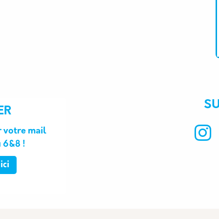
S
ER
 votre mail
u 6&8 !
ici