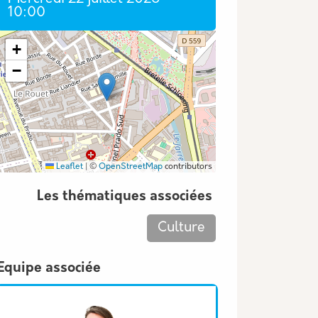
10:00
Coordonnées GPS
+
−
Leaflet
|
©
OpenStreetMap
contributors
Les thématiques associées
Culture
Equipe associée