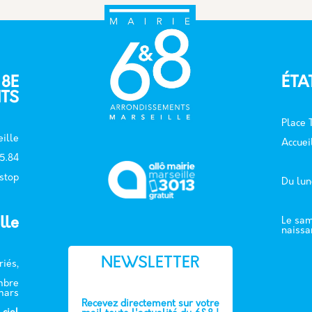
 8E
ÉTA
TS
Place
ille
Accuei
15.84
 stop
Du lun
lle
Le sam
naissa
NEWSLETTER
riés,
embre
mars
Recevez directement sur votre